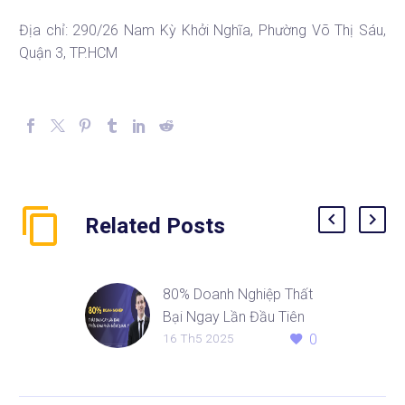
Địa chỉ: 290/26 Nam Kỳ Khởi Nghĩa, Phường Võ Thị Sáu,
Quận 3, TP.HCM
Related Posts
80% Doanh Nghiệp Thất
Bại Ngay Lần Đầu Tiên
16 Th5 2025
0
Triển Khai Phần Mềm
Quản Lý – Vì Sao?
Trong thời đại số hóa,