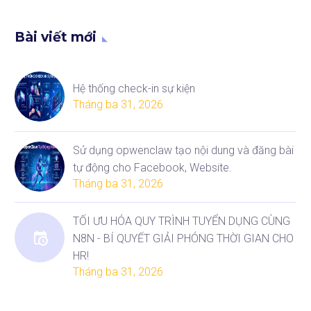
phần mềm quản lý nội bộ
(như ERP, CRM, quản lý
Bài viết mới
bán hàng…) được xem…
Hệ thống check-in sự kiện
Tháng ba 31, 2026
Sử dụng opwenclaw tạo nội dung và đăng bài
tự động cho Facebook, Website.
Tháng ba 31, 2026
TỐI ƯU HÓA QUY TRÌNH TUYỂN DỤNG CÙNG
N8N - BÍ QUYẾT GIẢI PHÓNG THỜI GIAN CHO
HR!
Tháng ba 31, 2026