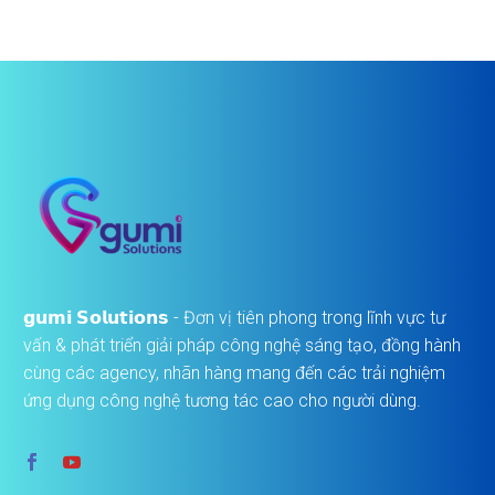
𝗴𝘂𝗺𝗶 𝗦𝗼𝗹𝘂𝘁𝗶𝗼𝗻𝘀 - Đơn vị tiên phong trong lĩnh vực tư
vấn & phát triển giải pháp công nghệ sáng tạo, đồng hành
cùng các agency, nhãn hàng mang đến các trải nghiệm
ứng dụng công nghệ tương tác cao cho người dùng.