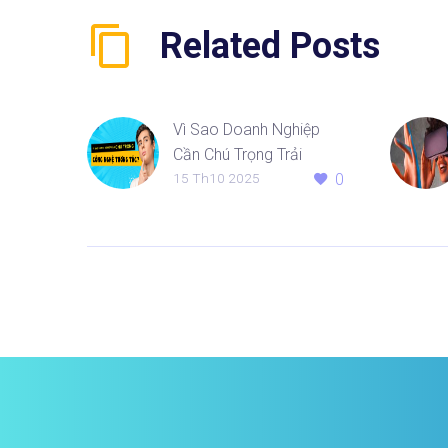
Related Posts
Vì Sao Doanh Nghiệp
Cần Chú Trọng Trải
15 Th10 2025
0
Nghiệm Tương Tác?
Trong thời đại mà mỗi cú
click đều có thể quyết
định hành vi mua hàng,
“trải nghiệm tương tác”…