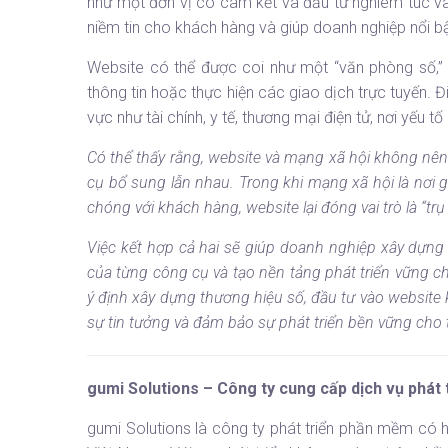
như một đơn vị có cam kết và đầu tư nghiêm túc và
niềm tin cho khách hàng và giúp doanh nghiệp nổi bậ
Website có thể được coi như một “văn phòng số,” 
thông tin hoặc thực hiện các giao dịch trực tuyến. Đ
vực như tài chính, y tế, thương mại điện tử, nơi yếu t
Có thể thấy rằng, website và mạng xã hội không nê
cụ bổ sung lẫn nhau. Trong khi mạng xã hội là nơi
chóng với khách hàng, website lại đóng vai trò là “trụ
Việc kết hợp cả hai sẽ giúp doanh nghiệp xây dựng
của từng công cụ và tạo nền tảng phát triển vững c
ý định xây dựng thương hiệu số, đầu tư vào website 
sự tin tưởng và đảm bảo sự phát triển bền vững cho
gumi Solutions – Công ty cung cấp dịch vụ phát
gumi Solutions
là công ty phát triển phần mềm có h