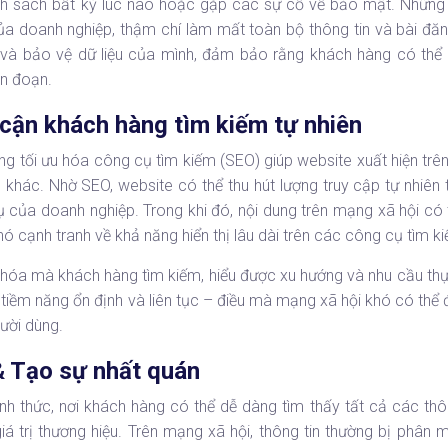
nh sách bất kỳ lúc nào hoặc gặp các sự cố về bảo mật. Những 
của doanh nghiệp, thậm chí làm mất toàn bộ thông tin và bài đă
 và bảo vệ dữ liệu của mình, đảm bảo rằng khách hàng có thể 
án đoạn.
cận khách hàng tìm kiếm tự nhiên
ăng tối ưu hóa công cụ tìm kiếm (SEO) giúp website xuất hiện trê
hác. Nhờ SEO, website có thể thu hút lượng truy cập tự nhiên 
của doanh nghiệp. Trong khi đó, nội dung trên mạng xã hội có t
khó cạnh tranh về khả năng hiển thị lâu dài trên các công cụ tìm k
hóa mà khách hàng tìm kiếm, hiểu được xu hướng và nhu cầu thự
 tiềm năng ổn định và liên tục – điều mà mạng xã hội khó có thể
ười dùng.
& Tạo sự nhất quán
ính thức, nơi khách hàng có thể dễ dàng tìm thấy tất cả các thô
á trị thương hiệu. Trên mạng xã hội, thông tin thường bị phân 