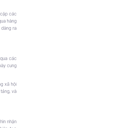
 cập các
 qua hàng
 dàng ra
 qua các
này cung
ng xã hội
tảng, và
hìn nhận