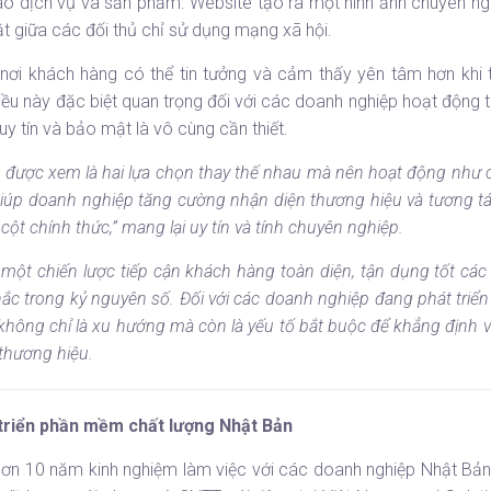
o dịch vụ và sản phẩm. Website tạo ra một hình ảnh chuyên ngh
t giữa các đối thủ chỉ sử dụng mạng xã hội.
nơi khách hàng có thể tin tưởng và cảm thấy yên tâm hơn khi 
iều này đặc biệt quan trọng đối với các doanh nghiệp hoạt động t
ố uy tín và bảo mật là vô cùng cần thiết.
n được xem là hai lựa chọn thay thế nhau mà nên hoạt động như 
 giúp doanh nghiệp tăng cường nhận diện thương hiệu và tương t
 cột chính thức,” mang lại uy tín và tính chuyên nghiệp.
 một chiến lược tiếp cận khách hàng toàn diện, tận dụng tốt cá
hắc trong kỷ nguyên số. Đối với các doanh nghiệp đang phát triể
không chỉ là xu hướng mà còn là yếu tố bắt buộc để khẳng định vị
 thương hiệu.
 triển phần mềm chất lượng Nhật Bản
ơn 10 năm kinh nghiệm làm việc với các doanh nghiệp Nhật Bản,