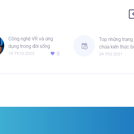
Công nghệ VR và ứng
Top những trang
dụng trong đời sống
chứa kiến thức b
10 Th10 2022
0
Công nghệ VR và những
24 Th2 2021
dành cho dân IT
ứng dụng trong đời sống
là những kiến thức hữu
ích mà gumi Solutions
tin…