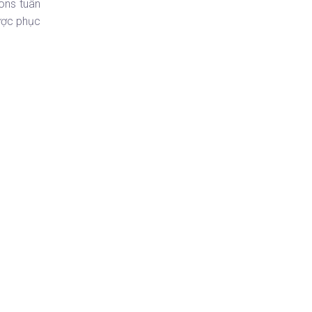
ions tuân
được phục