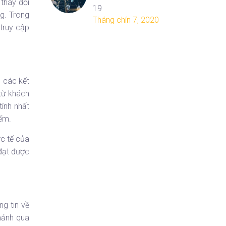
thay đổi
19
ng. Trong
Tháng chín 7, 2020
truy cập
n các kết
từ khách
ính nhất
iếm.
c tế của
 đạt được
ng tin về
mảnh qua