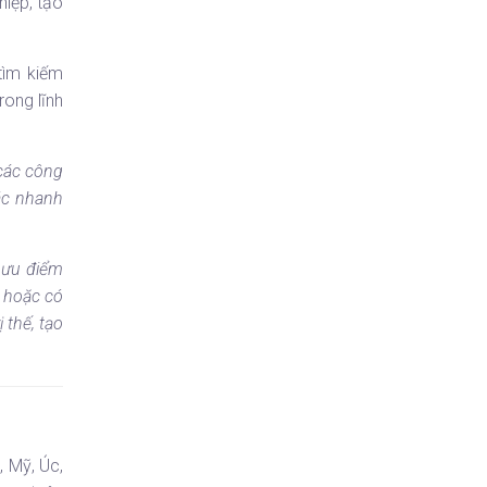
iệp, tạo
tìm kiếm
rong lĩnh
các công
ác nhanh
c ưu điểm
n hoặc có
 thế, tạo
 Mỹ, Úc,