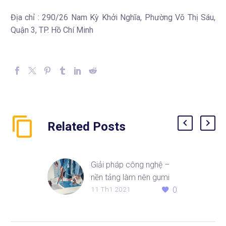
Địa chỉ : 290/26 Nam Kỳ Khởi Nghĩa, Phường Võ Thị Sáu,
Quận 3, TP. Hồ Chí Minh
Related Posts
Giải pháp công nghệ –
nền tảng làm nên gumi
11 Th1 2021
0
Solutions