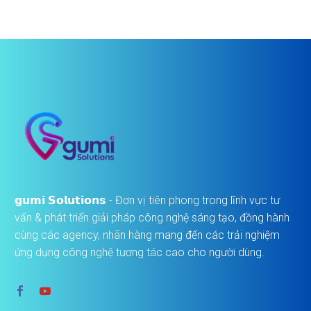
𝗴𝘂𝗺𝗶 𝗦𝗼𝗹𝘂𝘁𝗶𝗼𝗻𝘀 - Đơn vị tiên phong trong lĩnh vực tư
vấn & phát triển giải pháp công nghệ sáng tạo, đồng hành
cùng các agency, nhãn hàng mang đến các trải nghiệm
ứng dụng công nghệ tương tác cao cho người dùng.