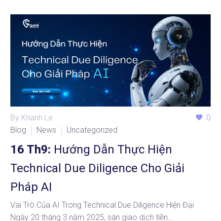
By Khanh Le
0
Blog
News
Uncategorized
16 Th9:
Hướng Dẫn Thực Hiện
Technical Due Diligence Cho Giải
Pháp AI
Vai Trò Của AI Trong Technical Due Diligence Hiện Đại
Ngày 20 tháng 3 năm 2025, sàn giao dịch tiền…