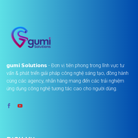
𝗴𝘂𝗺𝗶 𝗦𝗼𝗹𝘂𝘁𝗶𝗼𝗻𝘀 - Đơn vị tiên phong trong lĩnh vực tư
vấn & phát triển giải pháp công nghệ sáng tạo, đồng hành
cùng các agency, nhãn hàng mang đến các trải nghiệm
ứng dụng công nghệ tương tác cao cho người dùng.