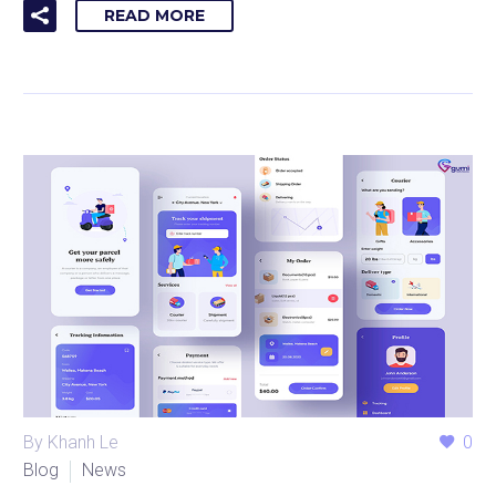
READ MORE
By Khanh Le
0
Blog
News