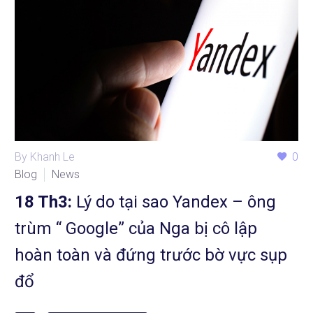
By Khanh Le
0
Blog
News
18 Th3:
Lý do tại sao Yandex – ông
trùm “ Google” của Nga bị cô lập
hoàn toàn và đứng trước bờ vực sụp
đổ