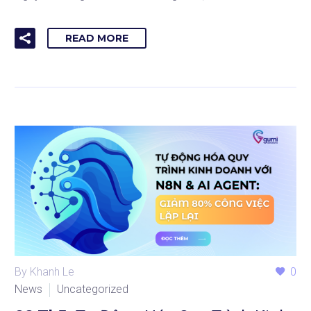
READ MORE
By Khanh Le
0
News
Uncategorized