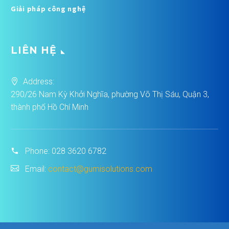
Giải pháp công nghệ
LIÊN HỆ
Address:
290/26 Nam Kỳ Khởi Nghĩa, phường Võ Thị Sáu, Quận 3,
thành phố Hồ Chí Minh
Phone:
028 3620 6782
Email:
contact@gumisolutions.com