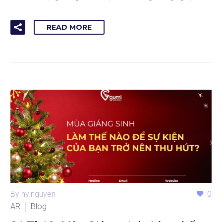
READ MORE
By ny.nguyen
0
AR
Blog