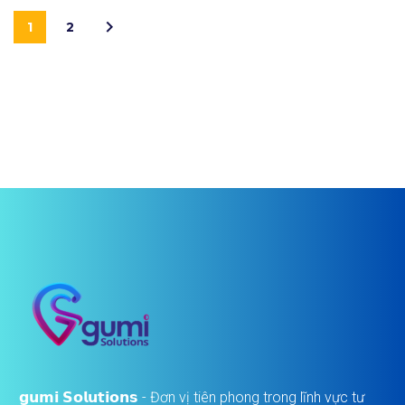
1
2
𝗴𝘂𝗺𝗶 𝗦𝗼𝗹𝘂𝘁𝗶𝗼𝗻𝘀 - Đơn vị tiên phong trong lĩnh vực tư