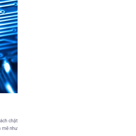
ách chặt
h mẽ như