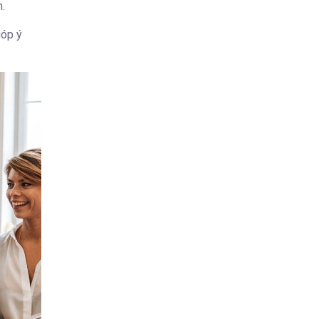
.
góp ý