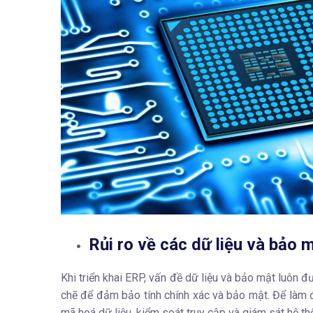
Rủi ro về các dữ liệu và bảo 
Khi triển khai ERP, vấn đề
dữ liệu và bảo mật
luôn đư
chẽ để đảm bảo tính chính xác và bảo mật. Để làm
mã hoá dữ liệu, kiểm soát truy cập và giám sát hệ t