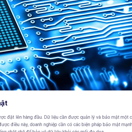
mật
ợc đặt lên hàng đầu. Dữ liệu cần được quản lý và bảo mật một c
 được điều này, doanh nghiệp cần có các biện pháp bảo mật mạn
hống chặt chẽ để bảo vệ dữ liệu khỏi các mối đe dọa.