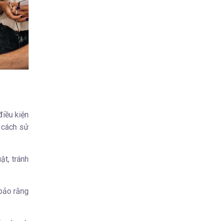
điều kiện
i cách sử
t, tránh
 bảo rằng