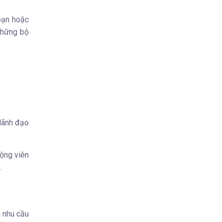
đoạn hoặc
 những bộ
 lãnh đạo
động viên
.
g nhu cầu