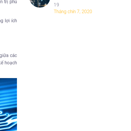
n trị phù
19
Tháng chín 7, 2020
ng
lợi ích
 giữa các
kế hoạch