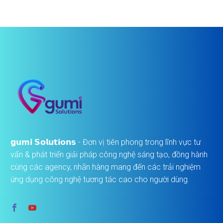
𝗴𝘂𝗺𝗶 𝗦𝗼𝗹𝘂𝘁𝗶𝗼𝗻𝘀 - Đơn vị tiên phong trong lĩnh vực tư
vấn & phát triển giải pháp công nghệ sáng tạo, đồng hành
cùng các agency, nhãn hàng mang đến các trải nghiệm
ứng dụng công nghệ tương tác cao cho người dùng.