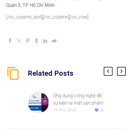
Quận 3, TP. Hồ Chí Minh
[/vc_column_text][/vc_column][/vc_row]
Related Posts
Ứng dụng công nghệ để
sự kiện ra mắt sản phẩm
15 Th2 2023
0
đạt hiệu quả hơn?
Sự kiện ra mắt sản
phẩm, hay còn gọi là