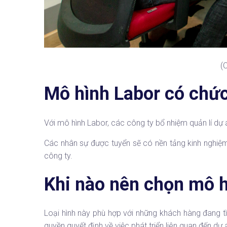
(
Mô hình Labor có chức
Với mô hình Labor, các công ty bổ nhiệm quản lí dự án
Các nhân sự được tuyển sẽ có nền tảng kinh nghiệm phù 
công ty.
Khi nào nên chọn mô h
Loại hình này phù hợp với những khách hàng đang t
quyền quyết định về việc phát triển liên quan đến dự 