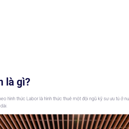
 là gì?
eo hình thức Labor là hình thức thuê một đội ngũ kỹ sư ưu tú ở n
dài.