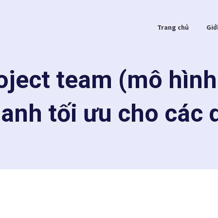
Trang chủ
Giớ
oject team (mô hình 
anh tối ưu cho các