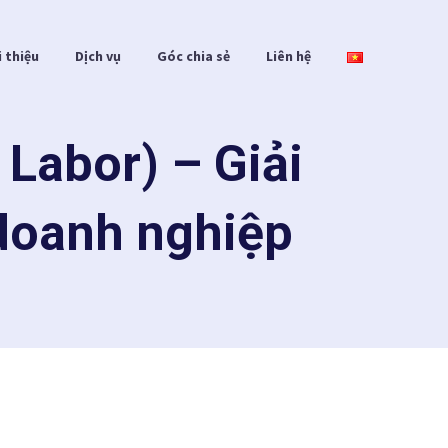
i thiệu
Dịch vụ
Góc chia sẻ
Liên hệ
Labor) – Giải
 doanh nghiệp