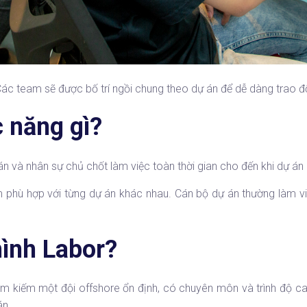
Các team sẽ được bố trí ngồi chung theo dự án để dễ dàng trao đổ
 năng gì?
 và nhân sự chủ chốt làm việc toàn thời gian cho đến khi dự án k
hợp với từng dự án khác nhau. Cán bộ dự án thường làm việc tr
ình Labor?
ìm kiếm một đội offshore ổn định, có chuyên môn và trình độ cao
án.