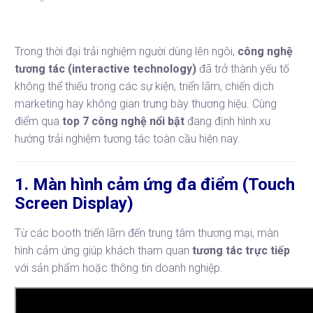
Trong thời đại trải nghiệm người dùng lên ngôi,
công nghệ
tương tác (interactive technology)
đã trở thành yếu tố
không thể thiếu trong các sự kiện, triển lãm, chiến dịch
marketing hay không gian trưng bày thương hiệu. Cùng
điểm qua
top 7 công nghệ nổi bật
đang định hình xu
hướng trải nghiệm tương tác toàn cầu hiện nay.
1. Màn hình cảm ứng đa điểm (Touch
Screen Display)
Từ các booth triển lãm đến trung tâm thương mại, màn
hình cảm ứng giúp khách tham quan
tương tác trực tiếp
với sản phẩm hoặc thông tin doanh nghiệp.