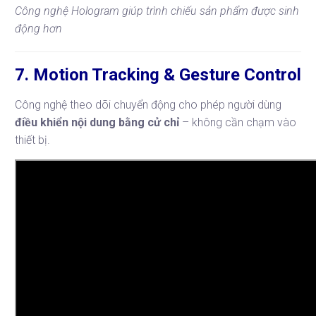
Công nghệ Hologram giúp trình chiếu sản phẩm được sinh
động hơn
7. Motion Tracking & Gesture Control
Công nghệ theo dõi chuyển động cho phép người dùng
điều khiển nội dung bằng cử chỉ
– không cần chạm vào
thiết bị.