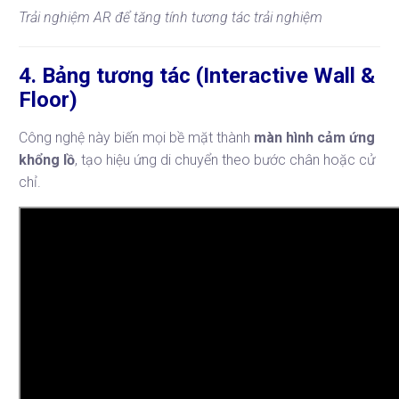
Trải nghiệm AR để tăng tính tương tác trải nghiệm
4. Bảng tương tác (Interactive Wall &
Floor)
Công nghệ này biến mọi bề mặt thành
màn hình cảm ứng
khổng lồ
, tạo hiệu ứng di chuyển theo bước chân hoặc cử
chỉ.