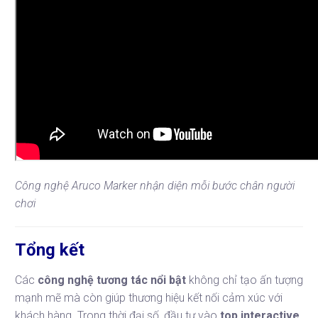
Công nghệ Aruco Marker nhận diện mỗi bước chân người
chơi
Tổng kết
Các
công nghệ tương tác nổi bật
không chỉ tạo ấn tượng
mạnh mẽ mà còn giúp thương hiệu kết nối cảm xúc với
khách hàng. Trong thời đại số, đầu tư vào
top interactive