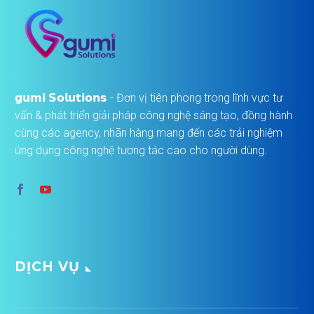
𝗴𝘂𝗺𝗶 𝗦𝗼𝗹𝘂𝘁𝗶𝗼𝗻𝘀 - Đơn vị tiên phong trong lĩnh vực tư
vấn & phát triển giải pháp công nghệ sáng tạo, đồng hành
cùng các agency, nhãn hàng mang đến các trải nghiệm
ứng dụng công nghệ tương tác cao cho người dùng.
DỊCH VỤ