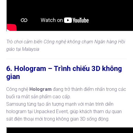
Trò chơi cảm biến Công nghệ không chạm Ngân hàng Hồi
giáo tại Malaysia
6. Hologram – Trình chiếu 3D không
gian
Công nghệ
Hologram
đang trở thành điểm nhấn trong các
buổi ra mắt sản phẩm cao cấp.
Samsung từng tạo ấn tượng mạnh với màn trình diễn
hologram tại Unpacked Event, giúp khách tham dự quan
sát điện thoại mới trong không gian 3D sống động.