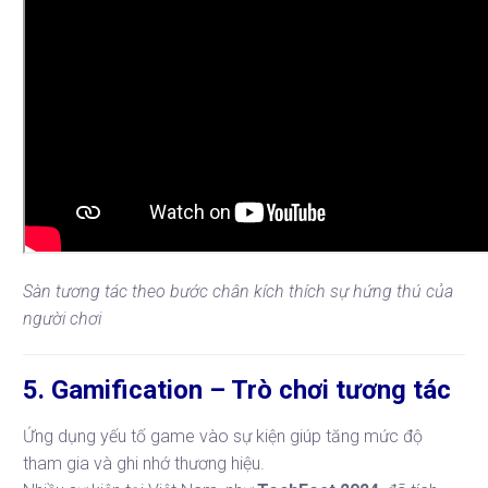
Sàn tương tác theo bước chân kích thích sự hứng thú của
người chơi
5. Gamification – Trò chơi tương tác
Ứng dụng yếu tố game vào sự kiện giúp tăng mức độ
tham gia và ghi nhớ thương hiệu.