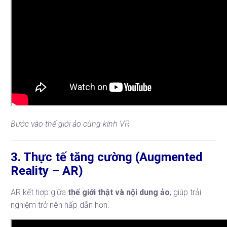
Bước vào thế giới ảo cùng kính VR
3. Thực tế tăng cường (Augmented
Reality – AR)
AR kết hợp giữa
thế giới thật và nội dung ảo
, giúp trải
nghiệm trở nên hấp dẫn hơn.