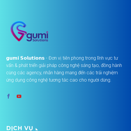
𝗴𝘂𝗺𝗶 𝗦𝗼𝗹𝘂𝘁𝗶𝗼𝗻𝘀 - Đơn vị tiên phong trong lĩnh vực tư
vấn & phát triển giải pháp công nghệ sáng tạo, đồng hành
cùng các agency, nhãn hàng mang đến các trải nghiệm
ứng dụng công nghệ tương tác cao cho người dùng.
DỊCH VỤ