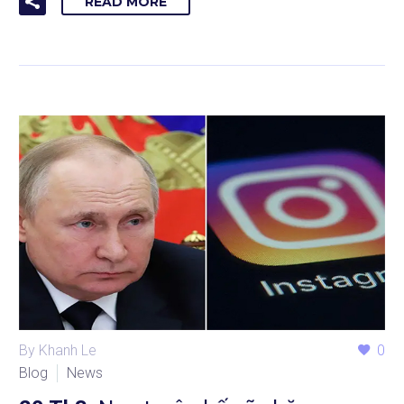
READ MORE
By Khanh Le
0
Blog
News