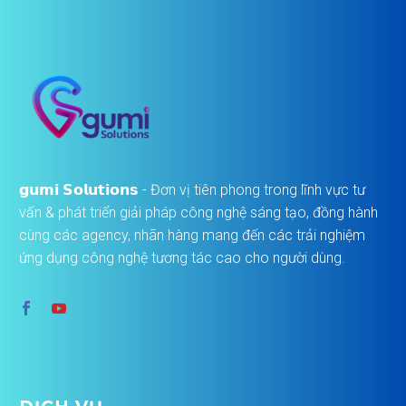
𝗴𝘂𝗺𝗶 𝗦𝗼𝗹𝘂𝘁𝗶𝗼𝗻𝘀 - Đơn vị tiên phong trong lĩnh vực tư
vấn & phát triển giải pháp công nghệ sáng tạo, đồng hành
cùng các agency, nhãn hàng mang đến các trải nghiệm
ứng dụng công nghệ tương tác cao cho người dùng.