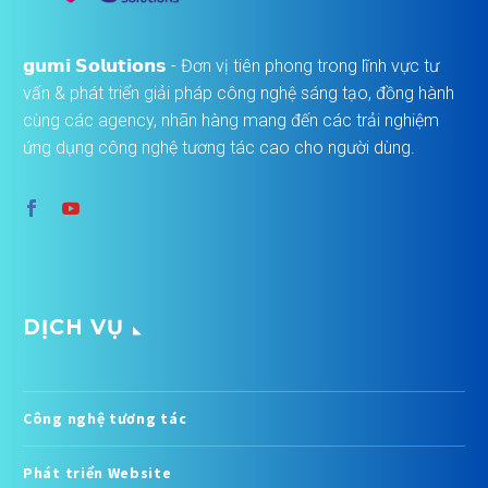
𝗴𝘂𝗺𝗶 𝗦𝗼𝗹𝘂𝘁𝗶𝗼𝗻𝘀 - Đơn vị tiên phong trong lĩnh vực tư
vấn & phát triển giải pháp công nghệ sáng tạo, đồng hành
cùng các agency, nhãn hàng mang đến các trải nghiệm
ứng dụng công nghệ tương tác cao cho người dùng.
DỊCH VỤ
Công nghệ tương tác
Phát triển Website