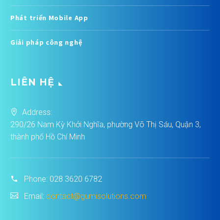
Phát triển Mobile App
Giải pháp công nghệ
LIÊN HỆ
Address:
290/26 Nam Kỳ Khởi Nghĩa, phường Võ Thị Sáu, Quận 3,
thành phố Hồ Chí Minh
Phone:
028 3620 6782
Email:
contact@gumisolutions.com