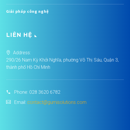
Giải pháp công nghệ
LIÊN HỆ
Address:
290/26 Nam Kỳ Khởi Nghĩa, phường Võ Thị Sáu, Quận 3,
thành phố Hồ Chí Minh
Phone:
028 3620 6782
Email:
contact@gumisolutions.com