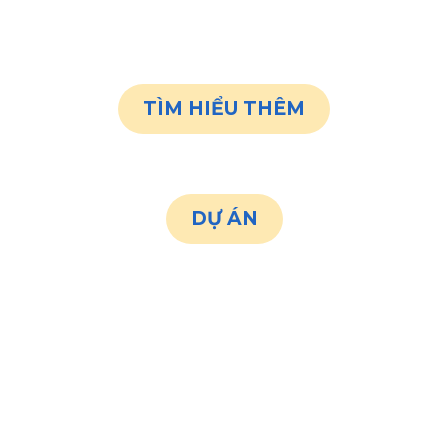
truyền tải.
TÌM HIỂU THÊM
DỰ ÁN