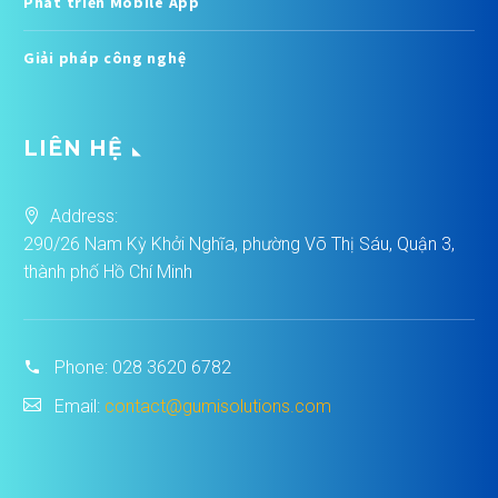
Phát triển Mobile App
Giải pháp công nghệ
LIÊN HỆ
Address:
290/26 Nam Kỳ Khởi Nghĩa, phường Võ Thị Sáu, Quận 3,
thành phố Hồ Chí Minh
Phone:
028 3620 6782
Email:
contact@gumisolutions.com