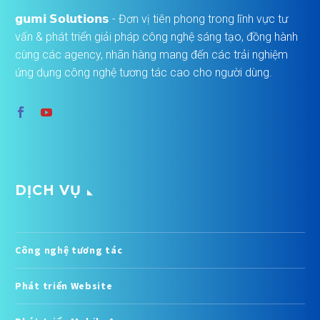
𝗴𝘂𝗺𝗶 𝗦𝗼𝗹𝘂𝘁𝗶𝗼𝗻𝘀 - Đơn vị tiên phong trong lĩnh vực tư
vấn & phát triển giải pháp công nghệ sáng tạo, đồng hành
cùng các agency, nhãn hàng mang đến các trải nghiệm
ứng dụng công nghệ tương tác cao cho người dùng.
DỊCH VỤ
Công nghệ tương tác
Phát triển Website