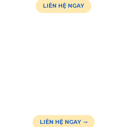
LIÊN HỆ NGAY
Bạn đã sẵn sàng
cho sự đổi mới ?
LIÊN HỆ NGAY
