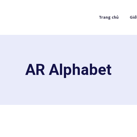
Trang chủ
Giớ
AR Alphabet