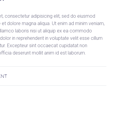
, consectetur adipisicing elit, sed do eiusmod
e et dolore magna aliqua. Ut enim ad minim veniam,
ullamco laboris nisi ut aliquip ex ea commodo
dolor in reprehenderit in voluptate velit esse cillum
iatur. Excepteur sint occaecat cupidatat non
 officia deserunt mollit anim id est laborum.
ENT