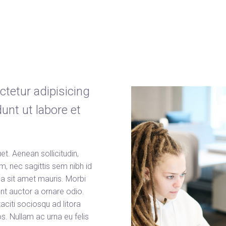
tetur adipisicing
unt ut labore et
et. Aenean sollicitudin,
m, nec sagittis sem nibh id
 a sit amet mauris. Morbi
nt auctor a ornare odio.
aciti sociosqu ad litora
. Nullam ac urna eu felis