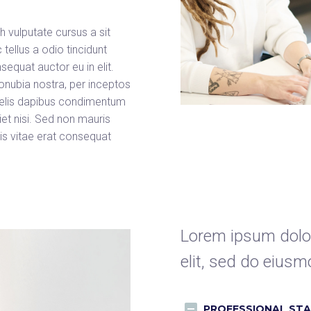
h vulputate cursus a sit
ellus a odio tincidunt
equat auctor eu in elit.
conubia nostra, per inceptos
 felis dapibus condimentum
et nisi. Sed non mauris
ris vitae erat consequat
Lorem ipsum dolor
elit, sed do eiusm
PROFESSIONAL STA