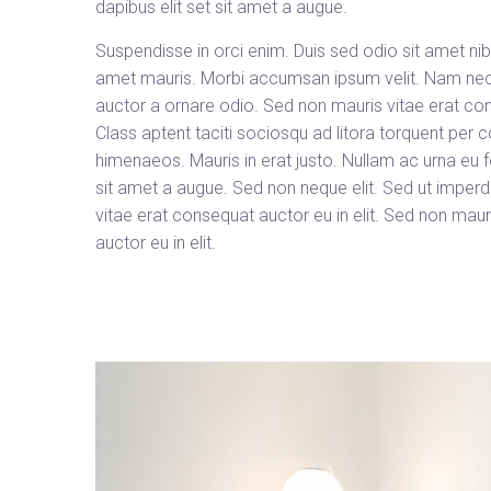
dapibus elit set sit amet a augue.
Suspendisse in orci enim. Duis sed odio sit amet nib
amet mauris. Morbi accumsan ipsum velit. Nam nec t
auctor a ornare odio. Sed non mauris vitae erat cons
Class aptent taciti sociosqu ad litora torquent per 
himenaeos. Mauris in erat justo. Nullam ac urna eu
sit amet a augue. Sed non neque elit. Sed ut imperdi
vitae erat consequat auctor eu in elit. Sed non mau
auctor eu in elit.