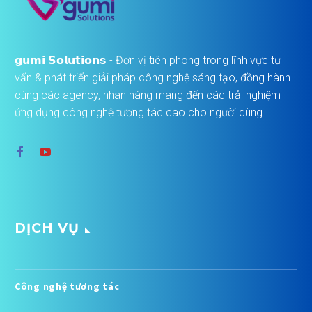
𝗴𝘂𝗺𝗶 𝗦𝗼𝗹𝘂𝘁𝗶𝗼𝗻𝘀 - Đơn vị tiên phong trong lĩnh vực tư
vấn & phát triển giải pháp công nghệ sáng tạo, đồng hành
cùng các agency, nhãn hàng mang đến các trải nghiệm
ứng dụng công nghệ tương tác cao cho người dùng.
DỊCH VỤ
Công nghệ tương tác